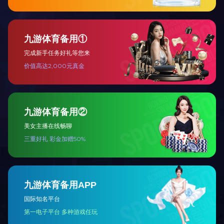
开云手机注册_开云（中国）
发 电 机 组
聚 酯 网 带
开云手机注册_开云（中国）
新闻中心
开云手机注册_开云（中国）
关注官方微信公众号
Copyright © 2016 开云手机注册_开云（中国）
备案号:
桂ICP备20004154号-1