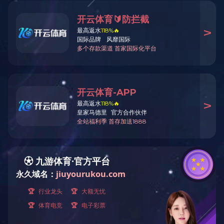
康明斯100千瓦柴油发电机组技术
参数
康明斯柴油发电机组
DK100GF
型号
常用功率
100KW
额定功率
110KW
额定频率
50HZ
额定电流
180A
稳态电压调整率
≤±1%
稳态频率调整率
≤5%
瞬态电压调整率
≤(-15～+2
瞬态频率调整率
≤＋10%～－
0)%
7%
电压稳定时间
≤1S
频率恢复时间
≤5S
电压波动率
≤0.5%
频率波动率
≤0.5%
电子调速
调速方式
启动电压
24 V
功率因数
0.8
接口类型
SAE0/18
重量
1400kg
外形尺寸（长*宽*
2300×850×13
高）
00
康明斯100千瓦柴油机技术参数
制造厂
柴油机型号
6BTAA5.9-G2
东风康明斯
额定转速
1500 r/min
燃油规格、等级
国标0#柴油
12h功率
110KW
1h功率
120KW