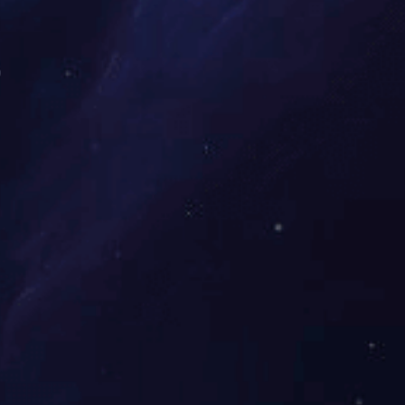
绍
或三号及EPA环保标准，发动机选用久负盛名的瑞典沃尔沃集团
观——质量、安全、环保紧密相联系在一起，集团属下的VOLVO
群雄。
、性能先进，运行稳定，安全可靠的沃尔沃发电机及完善的全球
动力引擎，它在六缸发动机及电子喷射等方面技术出类拔萃。品
待员工中都得到了充分的体现。