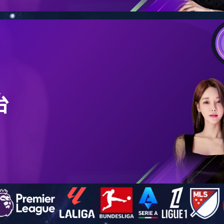
份
上柴股份
英资帕金斯
沃尔沃
沃尔沃200千瓦柴油发电机组