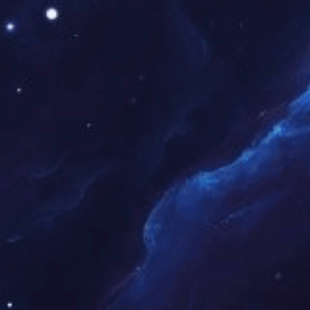
数
广西森成
国标0#柴油
232KW
≤0.3 g/kW.h
98 ℃
4缸直列
TIER II
96
数
法