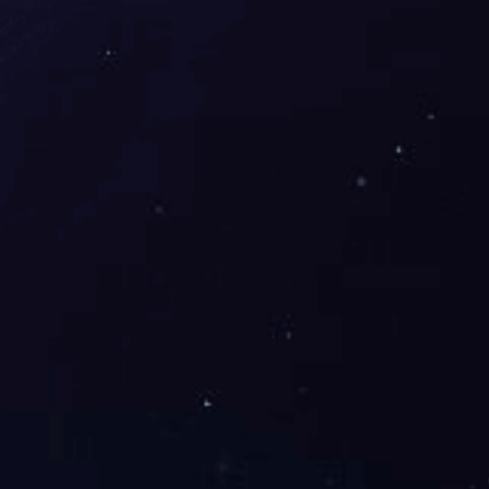
生产的电子喷射柴油发动机，沃尔沃始创于1927
 PENTA专注于发电、专用车辆及船用柴油发动机
联保开云手机注册_开云（中国）。机组选用瑞典沃尔
质、安全、环保是整个沃尔沃集团共同遵循的价值观，