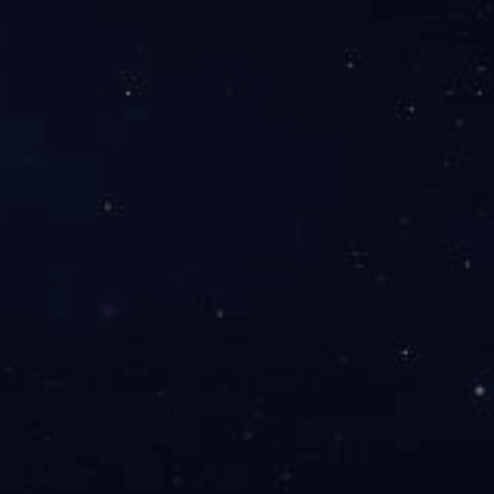
 组
聚 酯 网 带
开云手机注册
新闻中心
_开云（中
国）
柴
铜丝抗静电网
行业新闻
开云手机注册
份
带
服务内容
_开云（中
份
喷蒸网带
国）
售后宗旨
斯
抗静电网
服务优势
开云手机注册
斯
喷蒸网带
_开云（中
聚酯透气网带
国）
不锈钢输送带
双环串丝接口
螺旋填充网带