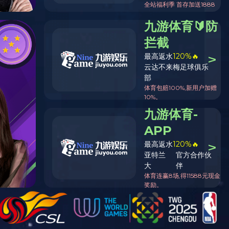
您所在位置：
首页
>
发 电 机 组
>
沃尔沃