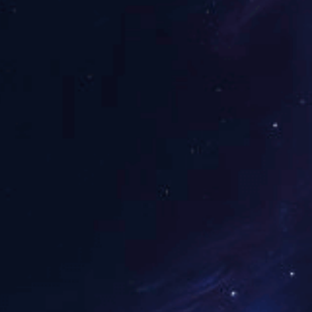
沃尔沃柴油发电机组200千瓦柴油机技术参
柴油机型号
SC734GE
制造厂
额定转速
1500 r/min
燃油规格、等级
12h功率
250KW
1h功率
润滑油规格、等级
CD15W/40及以上
机油消耗率
燃油消耗率
≤204 g/kw.h
最高润滑油温度
缸径×行程
108*130
汽缸数
排量
4.3
排放标准
进气系统
涡轮增压，空空中冷
噪声DB（A）
沃尔沃柴油发电机组200千瓦发电机技术参
发电机型号
SC200
制造厂
广西森成
额定功率
200KW
额定电流
360A
相数
三相
出线方式
3 相4线，星形接