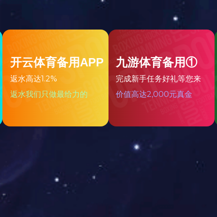
术参数
220KW
360A
≤5%
≤＋10%～－7%
≤5S
≤0.5%
24 V
SAE3/11.5
2400×870×1450