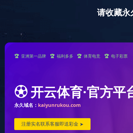
首页
开云手机注册_开云（中国）