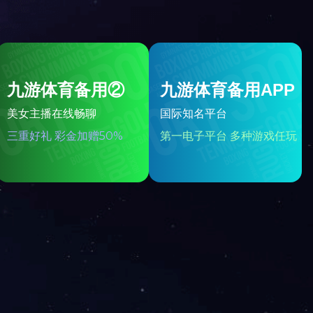
 组
聚 酯 网 带
开云手机注册
新闻中心
_开云（中
国）
柴
铜丝抗静电网
行业新闻
开云手机注册
份
带
服务内容
_开云（中
份
喷蒸网带
国）
售后宗旨
斯
抗静电网
服务优势
开云手机注册
斯
喷蒸网带
_开云（中
聚酯透气网带
国）
不锈钢输送带
双环串丝接口
螺旋填充网带