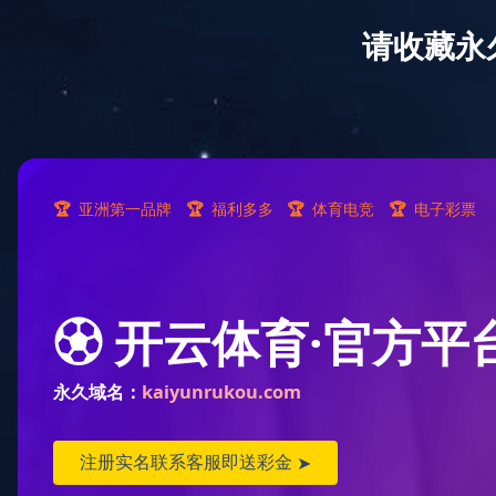
首页
开云手机注册_开云（中国）