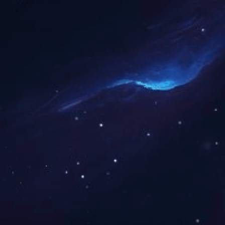
帕金斯400千瓦柴油发电