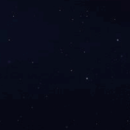
 组
聚 酯 网 带
开云手机注册
新闻中心
_开云（中
国）
柴
铜丝抗静电网
行业新闻
开云手机注册
份
带
服务内容
_开云（中
份
喷蒸网带
国）
售后宗旨
斯
抗静电网
服务优势
开云手机注册
斯
喷蒸网带
_开云（中
聚酯透气网带
国）
不锈钢输送带
双环串丝接口
螺旋填充网带