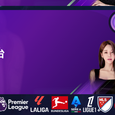
份
上柴股份
英资帕金斯
沃尔沃