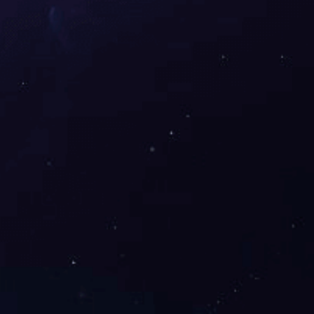
帕金斯800千瓦柴油发电