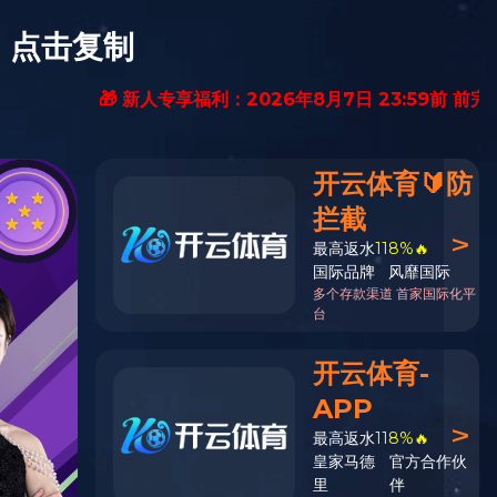
新闻中心
开云手机注册_开云（中国）