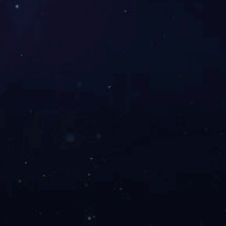
开云手机注册
发 电 机
_开云（中
国）
广西玉
潍柴股
公司简介
上柴股
重庆康明
英资帕金
公众号
沃尔沃