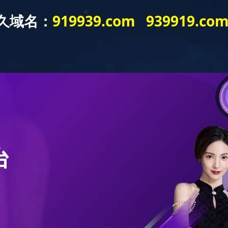
发 电 机 组
聚 酯 网 带
开云手机注册_开云（中国）